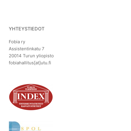
YHTEYSTIEDOT
Fobia ry
Assistentinkatu 7
20014 Turun yliopisto
fobiahallitus[at]utu.fi