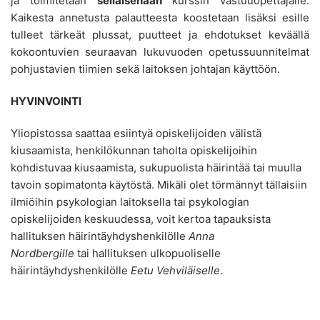
ja toimitetaan
sellaisenaan
kurssin vastuuopettajalle.
Kaikesta annetusta palautteesta koostetaan lisäksi esille
tulleet tärkeät plussat, puutteet ja ehdotukset keväällä
kokoontuvien seuraavan lukuvuoden opetussuunnitelmat
pohjustavien tiimien sekä laitoksen johtajan käyttöön.
HYVINVOINTI
Yliopistossa saattaa esiintyä opiskelijoiden välistä
kiusaamista, henkilökunnan taholta opiskelijoihin
kohdistuvaa kiusaamista, sukupuolista häirintää tai muulla
tavoin sopimatonta käytöstä. Mikäli olet törmännyt tällaisiin
ilmiöihin psykologian laitoksella tai psykologian
opiskelijoiden keskuudessa, voit kertoa tapauksista
hallituksen häirintäyhdyshenkilölle
Anna
Nordbergille
tai hallituksen ulkopuoliselle
häirintäyhdyshenkilölle
Eetu Vehviläiselle
.