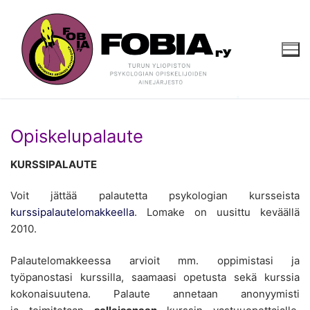
Hyppää
sisältöön
Opiskelupalaute
KURSSIPALAUTE
Voit jättää palautetta psykologian kursseista
kurssipalautelomakkeella
. Lomake on uusittu keväällä
2010.
Palautelomakkeessa arvioit mm. oppimistasi ja
työpanostasi kurssilla, saamaasi opetusta sekä kurssia
kokonaisuutena. Palaute annetaan anonyymisti