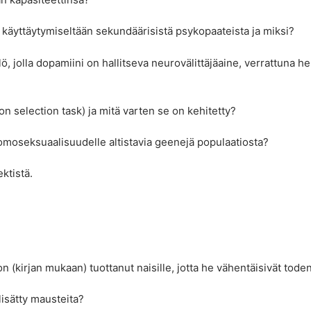
 käyttäytymiseltään sekundäärisistä psykopaateista ja miksi?
, jolla dopamiini on hallitseva neurovälittäjäaine, verrattuna hen
on selection task) ja mitä varten se on kehitetty?
homoseksuaalisuudelle altistavia geenejä populaatiosta?
ktistä.
on (kirjan mukaan) tuottanut naisille, jotta he vähentäisivät tode
lisätty mausteita?