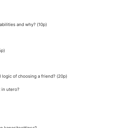
abilities and why? (10p)
5p)
 logic of choosing a friend? (20p)
 in utero?
an kapasiteettinsa?