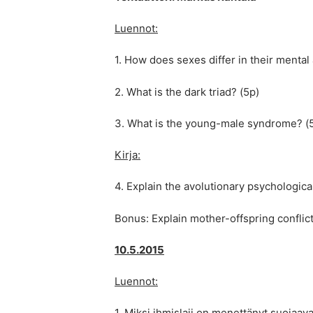
Luennot:
1. How does sexes differ in their mental 
2. What is the dark triad? (5p)
3. What is the young-male syndrome? (
Kirja:
4. Explain the avolutionary psychological
Bonus: Explain mother-offspring conflict
10.5.2015
Luennot:
1. Miksi ihmislaji on menettänyt suojaav