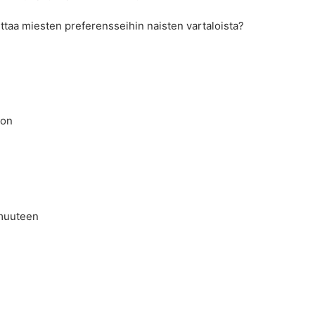
uttaa miesten preferensseihin naisten vartaloista?
oon
rmuuteen