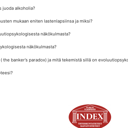
s juoda alkoholia?
usten mukaan eniten lastenlapsiinsa ja miksi?
luutiopsykologisesta näkökulmasta?
psykologisesta näkökulmasta?
( the banker’s paradox) ja mitä tekemistä sillä on evoluutiopsy
oteesi?