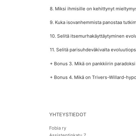
8. Miksi ihmisille on kehittynyt mieltymy
9. Kuka isovanhemmista panostaa tutkim
10. Selitä itsemurhakäyttäytyminen evo
11. Selitä parisuhdeväkivalta evoluutio
+ Bonus 3. Mikä on pankkiirin paradoksi 
+ Bonus 4. Mikä on Trivers-Willard-hyp
YHTEYSTIEDOT
Fobia ry
Assistentinkatu 7