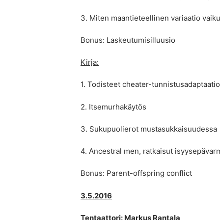
3. Miten maantieteellinen variaatio vaik
Bonus: Laskeutumisilluusio
Kirja:
1. Todisteet cheater-tunnistusadaptaati
2. Itsemurhakäytös
3. Sukupuolierot mustasukkaisuudessa
4. Ancestral men, ratkaisut isyysepäva
Bonus: Parent-offspring conflict
3.5.2016
Tentaattori: Markus Rantala