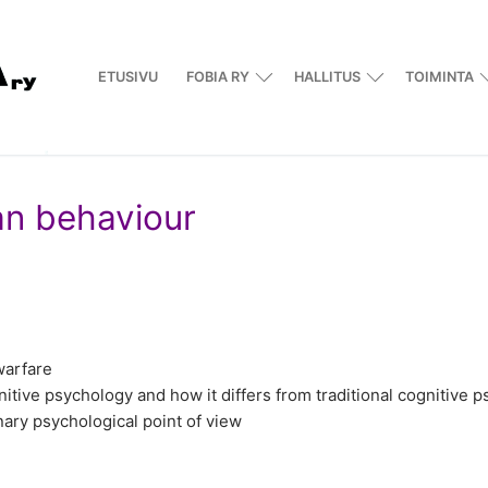
ETUSIVU
FOBIA RY
HALLITUS
TOIMINTA
an behaviour
warfare
gnitive psychology and how it differs from traditional cognitive 
nary psychological point of view