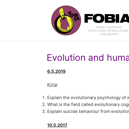
Hyppää
sisältöön
Evolution and hum
6.5.2019
Kirja
:
Explain the evolutionary psychology of 
What is the field called evolutionary co
Explain suicide behaviour from evolutio
10.5.2017