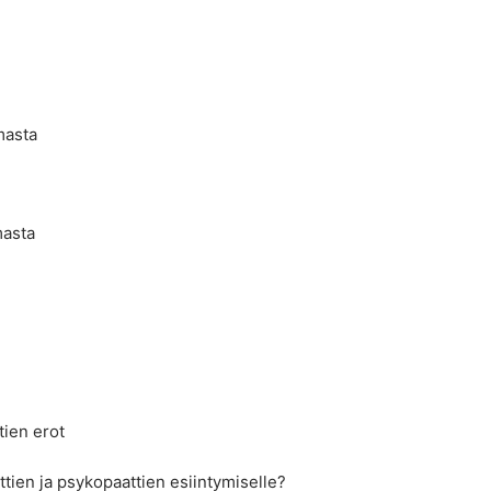
lmasta
masta
tien erot
ttien ja psykopaattien esiintymiselle?