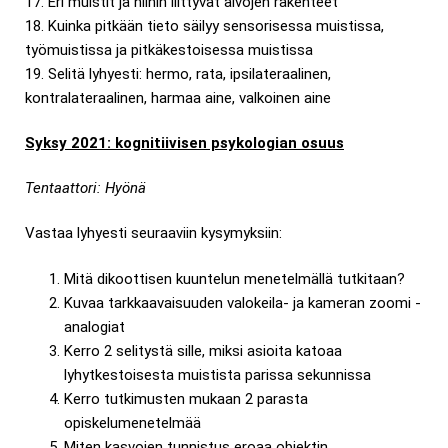
17. Eri muistit ja niihin liittyvät aivojen rakenteet
18. Kuinka pitkään tieto säilyy sensorisessa muistissa,
työmuistissa ja pitkäkestoisessa muistissa
19. Selitä lyhyesti: hermo, rata, ipsilateraalinen,
kontralateraalinen, harmaa aine, valkoinen aine
Syksy 2021: kognitiivisen psykologian osuus
Tentaattori: Hyönä
Vastaa lyhyesti seuraaviin kysymyksiin:
Mitä dikoottisen kuuntelun menetelmällä tutkitaan?
Kuvaa tarkkaavaisuuden valokeila- ja kameran zoomi -
analogiat
Kerro 2 selitystä sille, miksi asioita katoaa
lyhytkestoisesta muistista parissa sekunnissa
Kerro tutkimusten mukaan 2 parasta
opiskelumenetelmää
Miten kasvojen tunnistus eroaa objektin