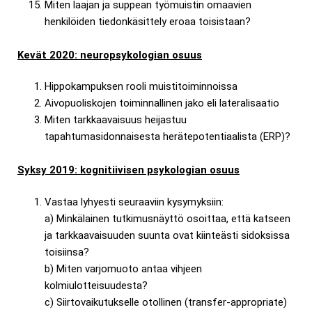
Miten laajan ja suppean työmuistin omaavien
henkilöiden tiedonkäsittely eroaa toisistaan?
Kevät 2020: neuropsykologian osuus
Hippokampuksen rooli muistitoiminnoissa
Aivopuoliskojen toiminnallinen jako eli lateralisaatio
Miten tarkkaavaisuus heijastuu
tapahtumasidonnaisesta herätepotentiaalista (ERP)?
Syksy 2019: kognitiivisen psykologian osuus
Vastaa lyhyesti seuraaviin kysymyksiin:
a) Minkälainen tutkimusnäyttö osoittaa, että katseen
ja tarkkaavaisuuden suunta ovat kiinteästi sidoksissa
toisiinsa?
b) Miten varjomuoto antaa vihjeen
kolmiulotteisuudesta?
c) Siirtovaikutukselle otollinen (transfer-appropriate)