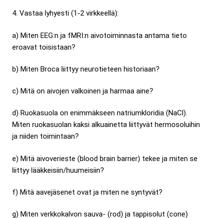
4. Vastaa lyhyesti (1-2 virkkeellä):
a) Miten EEG:n ja fMRI:n aivotoiminnasta antama tieto
eroavat toisistaan?
b) Miten Broca liittyy neurotieteen historiaan?
c) Mitä on aivojen valkoinen ja harmaa aine?
d) Ruokasuola on enimmäkseen natriumkloridia (NaCl).
Miten ruokasuolan kaksi alkuainetta liittyvät hermosoluihin
ja niiden toimintaan?
e) Mitä aivoverieste (blood brain barrier) tekee ja miten se
liittyy lääkkeisiin/huumeisiin?
f) Mitä aavejäsenet ovat ja miten ne syntyvät?
g) Miten verkkokalvon sauva- (rod) ja tappisolut (cone)