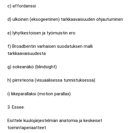
c) affordanssi
d) ulkoinen (eksogeeninen) tarkkaavaisuuden ohjautuminen
e) lyhytkestoisen ja työmuistin ero
f) Broadbentin varhaisen suodatuksen malli
tarkkaavaisuudesta
g) sokeanäkö (blindsight)
h) piirreteoria (visuaalisessa tunnistuksessa)
i) liikeparallaksi (motion parallax)
3. Essee:
Esittele kuulojärjestelmän anatomia ja keskeiset
toimintaperiaatteet.