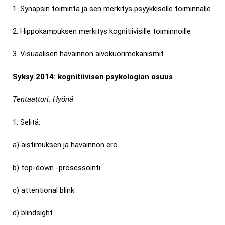
1. Synapsin toiminta ja sen merkitys psyykkiselle toiminnalle
2. Hippokampuksen merkitys kognitiivisille toiminnoille
3. Visuaalisen havainnon aivokuorimekanismit
Syksy 2014: kognitiivisen psykologian osuus
Tentaattori: Hyönä
1. Selitä:
a) aistimuksen ja havainnon ero
b) top-down -prosessointi
c) attentional blink
d) blindsight