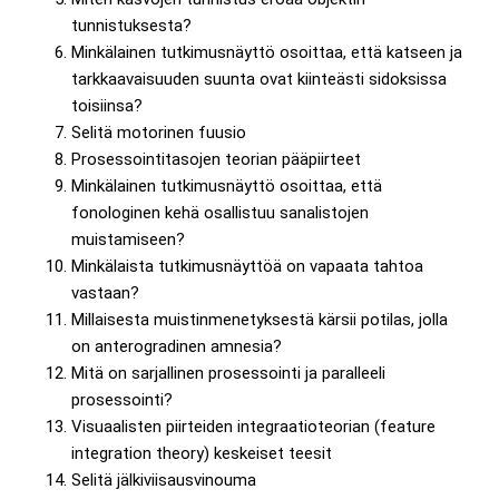
tunnistuksesta?
Minkälainen tutkimusnäyttö osoittaa, että katseen ja
tarkkaavaisuuden suunta ovat kiinteästi sidoksissa
toisiinsa?
Selitä motorinen fuusio
Prosessointitasojen teorian pääpiirteet
Minkälainen tutkimusnäyttö osoittaa, että
fonologinen kehä osallistuu sanalistojen
muistamiseen?
Minkälaista tutkimusnäyttöä on vapaata tahtoa
vastaan?
Millaisesta muistinmenetyksestä kärsii potilas, jolla
on anterogradinen amnesia?
Mitä on sarjallinen prosessointi ja paralleeli
prosessointi?
Visuaalisten piirteiden integraatioteorian (feature
integration theory) keskeiset teesit
Selitä jälkiviisausvinouma