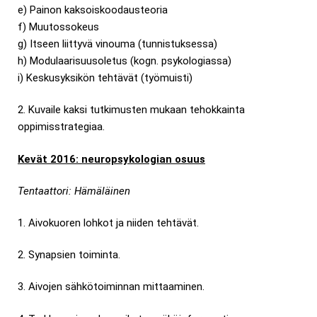
e) Painon kaksoiskoodausteoria
f) Muutossokeus
g) Itseen liittyvä vinouma (tunnistuksessa)
h) Modulaarisuusoletus (kogn. psykologiassa)
i) Keskusyksikön tehtävät (työmuisti)
2. Kuvaile kaksi tutkimusten mukaan tehokkainta
oppimisstrategiaa.
Kevät 2016: neuropsykologian osuus
Tentaattori: Hämäläinen
1. Aivokuoren lohkot ja niiden tehtävät.
2. Synapsien toiminta.
3. Aivojen sähkötoiminnan mittaaminen.