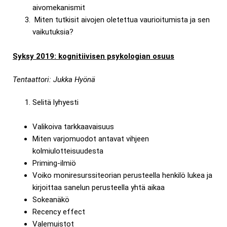
aivomekanismit
Miten tutkisit aivojen oletettua vaurioitumista ja sen
vaikutuksia?
Syksy 2019:
kognitiivisen psykologian osuus
Tentaattori: Jukka Hyönä
Selitä lyhyesti
Valikoiva tarkkaavaisuus
Miten varjomuodot antavat vihjeen
kolmiulotteisuudesta
Priming-ilmiö
Voiko moniresurssiteorian perusteella henkilö lukea ja
kirjoittaa sanelun perusteella yhtä aikaa
Sokeanäkö
Recency effect
Valemuistot