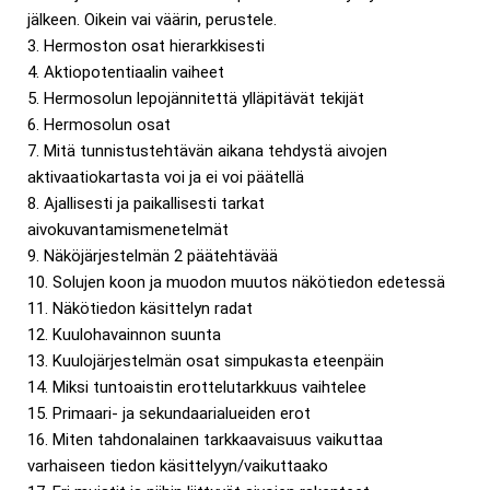
jälkeen. Oikein vai väärin, perustele.
3. Hermoston osat hierarkkisesti
4. Aktiopotentiaalin vaiheet
5. Hermosolun lepojännitettä ylläpitävät tekijät
6. Hermosolun osat
7. Mitä tunnistustehtävän aikana tehdystä aivojen
aktivaatiokartasta voi ja ei voi päätellä
8. Ajallisesti ja paikallisesti tarkat
aivokuvantamismenetelmät
9. Näköjärjestelmän 2 päätehtävää
10. Solujen koon ja muodon muutos näkötiedon edetessä
11. Näkötiedon käsittelyn radat
12. Kuulohavainnon suunta
13. Kuulojärjestelmän osat simpukasta eteenpäin
14. Miksi tuntoaistin erottelutarkkuus vaihtelee
15. Primaari- ja sekundaarialueiden erot
16. Miten tahdonalainen tarkkaavaisuus vaikuttaa
varhaiseen tiedon käsittelyyn/vaikuttaako