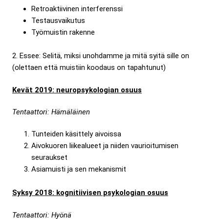
Retroaktiivinen interferenssi
Testausvaikutus
Työmuistin rakenne
2. Essee: Selitä, miksi unohdamme ja mitä syitä sille on
(olettaen että muistiin koodaus on tapahtunut)
Kevät 2019: neuropsykologian osuus
Tentaattori: Hämäläinen
Tunteiden käsittely aivoissa
Aivokuoren liikealueet ja niiden vaurioitumisen
seuraukset
Asiamuisti ja sen mekanismit
Syksy 2018: kognitiivisen psykologian osuus
Tentaattori: Hyönä