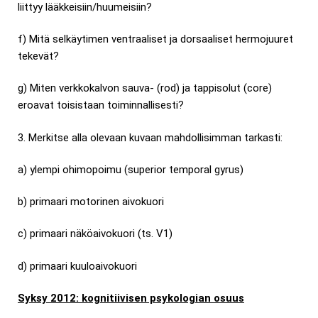
liittyy lääkkeisiin/huumeisiin?
f) Mitä selkäytimen ventraaliset ja dorsaaliset hermojuuret
tekevät?
g) Miten verkkokalvon sauva- (rod) ja tappisolut (core)
eroavat toisistaan toiminnallisesti?
3. Merkitse alla olevaan kuvaan mahdollisimman tarkasti:
a) ylempi ohimopoimu (superior temporal gyrus)
b) primaari motorinen aivokuori
c) primaari näköaivokuori (ts. V1)
d) primaari kuuloaivokuori
Syksy 2012: kognitiivisen psykologian osuus