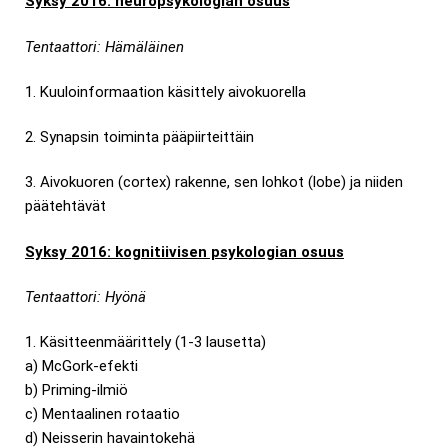
Syksy 2016: neuropsykologian osuus
Tentaattori: Hämäläinen
1. Kuuloinformaation käsittely aivokuorella
2. Synapsin toiminta pääpiirteittäin
3. Aivokuoren (cortex) rakenne, sen lohkot (lobe) ja niiden
päätehtävät
Syksy 2016: kognitiivisen psykologian osuus
Tentaattori: Hyönä
1. Käsitteenmäärittely (1-3 lausetta)
a) McGork-efekti
b) Priming-ilmiö
c) Mentaalinen rotaatio
d) Neisserin havaintokehä