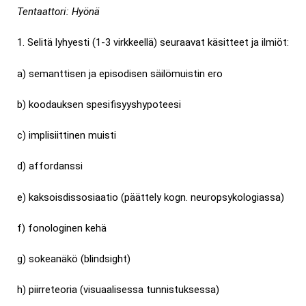
Tentaattori: Hyönä
1. Selitä lyhyesti (1-3 virkkeellä) seuraavat käsitteet ja ilmiöt:
a) semanttisen ja episodisen säilömuistin ero
b) koodauksen spesifisyyshypoteesi
c) implisiittinen muisti
d) affordanssi
e) kaksoisdissosiaatio (päättely kogn. neuropsykologiassa)
f) fonologinen kehä
g) sokeanäkö (blindsight)
h) piirreteoria (visuaalisessa tunnistuksessa)