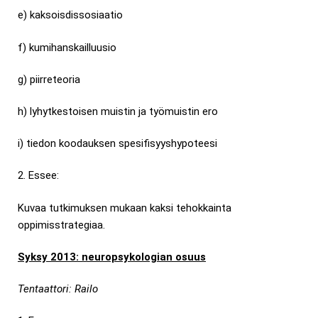
e) kaksoisdissosiaatio
f) kumihanskailluusio
g) piirreteoria
h) lyhytkestoisen muistin ja työmuistin ero
i) tiedon koodauksen spesifisyyshypoteesi
2. Essee:
Kuvaa tutkimuksen mukaan kaksi tehokkainta
oppimisstrategiaa.
Syksy 2013: neuropsykologian osuus
Tentaattori: Railo