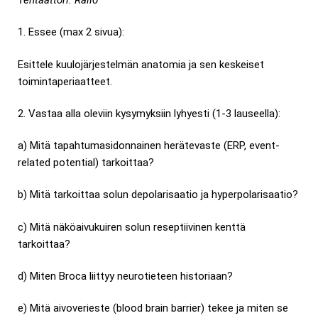
Tentaattori:
Railo
1. Essee (max 2 sivua):
Esittele kuulojärjestelmän anatomia ja sen keskeiset
toimintaperiaatteet.
2. Vastaa alla oleviin kysymyksiin lyhyesti (1-3 lauseella):
a) Mitä tapahtumasidonnainen herätevaste (ERP, event-
related potential) tarkoittaa?
b) Mitä tarkoittaa solun depolarisaatio ja hyperpolarisaatio?
c) Mitä näköaivukuiren solun reseptiivinen kenttä
tarkoittaa?
d) Miten Broca liittyy neurotieteen historiaan?
e) Mitä aivoverieste (blood brain barrier) tekee ja miten se