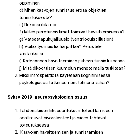
oppiminen
d) Miten kasvojen tunnistus eroaa objektien
tunnistuksesta?
e) Rekonsolidaatio
f) Miten piirretunnistimet toimivat havaitsemisessa?
g) Vatsastapuhujailluusio (ventriloquist illusion)
h) Voiko työmuistia harjoittaa? Perustele
vastauksesi.
i) Kategorinen havaitseminen puheen tunnistuksessa
j) Mitä dikoottisen kuuntelun menetelmällä tutkitaan?
Miksi introspektiota käytetään kognitiivisessa
psykologiassa tutkimusmenetelmänä vähän?
Syksy 2019: neuropsykologian osuus
Tahdonalaisen liikesuorituksen toteuttamiseen
osallistuvat aivorakenteet ja niiden tehtävät
toteutuksessa
Kasvojen havaitsemisen ja tunnistamisen