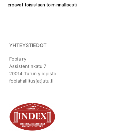
eroavat toisistaan toiminnallisesti
YHTEYSTIEDOT
Fobia ry
Assistentinkatu 7
20014 Turun yliopisto
fobiahallitus[at]utu.fi