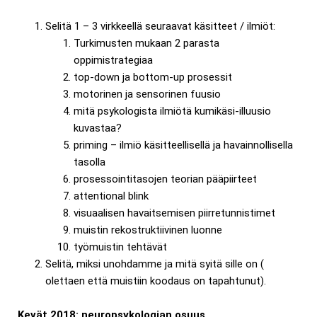
Selitä 1 – 3 virkkeellä seuraavat käsitteet / ilmiöt:
Turkimusten mukaan 2 parasta
oppimistrategiaa
top-down ja bottom-up prosessit
motorinen ja sensorinen fuusio
mitä psykologista ilmiötä kumikäsi-illuusio
kuvastaa?
priming – ilmiö käsitteellisellä ja havainnollisella
tasolla
prosessointitasojen teorian pääpiirteet
attentional blink
visuaalisen havaitsemisen piirretunnistimet
muistin rekostruktiivinen luonne
työmuistin tehtävät
Selitä, miksi unohdamme ja mitä syitä sille on (
olettaen että muistiin koodaus on tapahtunut).
Kevät 2018: neuropsykologian osuus