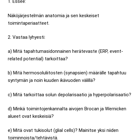
1. Essee:
Näköjärjestelmän anatomia ja sen keskeiset
toimintaperiaatteet.
2. Vastaa lyhyesti:
a) Mitä tapahtumasidonnainen herätevaste (ERP, event-
related potential) tarkoittaa?
b) Mitä hermosoluliitosten (synapsien) määrälle tapahtuu
syntymän ja noin kuuden ikävuoden välillä?
c) Mitä tarkoittaa solun depolarisaatio ja hyperpolarisaatio?
d) Minkä toimintojenkannalta aivojen Brocan ja Wernicken
alueet ovat keskeisiä?
e) Mitä ovat tukisolut (glial cells)? Mainitse yksi niiden
toiminnoista/tehtävistä.