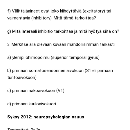
f) Välittäjäaineet ovat joko kiihdyttäviä (excitatory) tai
vaimentavia (inhibitory). Mitä tämä tarkoittaa?
g) Mitä lateraali inhibitio tarkoittaa ja mitä hyötyä siitä on?
3. Merkitse alla olevaan kuvaan mahdollisimman tarkasti:
a) ylempi ohimopoimu (superior temporal gyrus)
b) primaari somatosensorinen aivokuori (S1 eli primaari
tuntoaivokuori)
c) primaari näköaivokuori (V1)
d) primaari kuuloaivokuori
Syksy 2012: neuropsykologian osuus