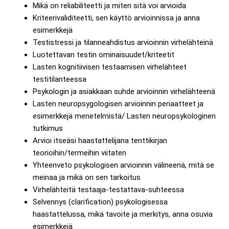
Mikä on reliabiliteetti ja miten sitä voi arvioida
Kriteerivaliditeetti, sen käyttö arvioinnissa ja anna
esimerkkejä
Testistressi ja tilanneahdistus arvioinnin virhelähteinä
Luotettavan testin ominaisuudet/kriteetit
Lasten kognitiivisen testaamisen virhelähteet
testitilanteessa
Psykologin ja asiakkaan suhde arvioinnin virhelähteenä
Lasten neuropsygologisen arvioinnin periaatteet ja
esimerkkejä menetelmistä/ Lasten neuropsykologinen
tutkimus
Arvioi itseäsi haastattelijana tenttikirjan
teorioihin/termeihin viitaten
Yhteenveto psykologisen arvioinnin välineenä, mitä se
meinaa ja mikä on sen tarkoitus
Virhelähteitä testaaja-testattava-suhteessa
Selvennys (clarification) psykologisessa
haastattelussa, mikä tavoite ja merkitys, anna osuvia
esimerkkejä