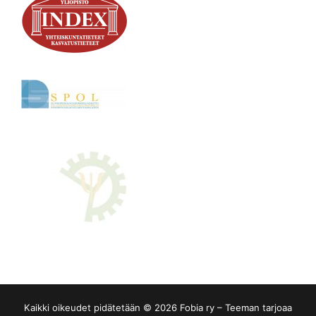
Kaikki oikeudet pidätetään © 2026 Fobia ry – Teeman tarjoaa