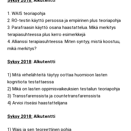
Syksy 2018:
Alkutentti
1. WAIS teoriapohja
2. RO-testin käyttö persossa ja empiirinen plus teoriapohja
3. Parafraasin käyttö osana haastattelua. Mikä merkitys
terapiasuhteessa plus kerro esimerkkejä
4. Allianssi terapiasuhteessa. Miten syntyy, mistä koostuu,
mikä merkitys?
Syksy 2018
: Alkutentti
1) Mitä virhelähteitä täytyy oottaa huomioon lasten
kognitiota testattaessa
2) Mikä on lasten oppimisvaikeuksien testailun teoriapohja
3) Transsfarenssista ja countetransfarenssista
4) Arvioi itseäsi haastattelijana
Syksy 2018:
Alkutentti
1) Wais ja sen teoreettinen pohja