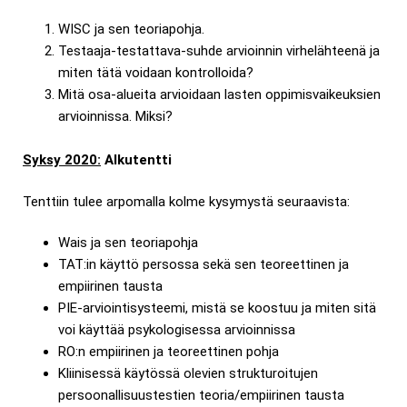
WISC ja sen teoriapohja.
Testaaja-testattava-suhde arvioinnin virhelähteenä ja
miten tätä voidaan kontrolloida?
Mitä osa-alueita arvioidaan lasten oppimisvaikeuksien
arvioinnissa. Miksi?
Syksy 2020:
Alkutentti
Tenttiin tulee arpomalla kolme kysymystä seuraavista:
Wais ja sen teoriapohja
TAT:in käyttö persossa sekä sen teoreettinen ja
empiirinen tausta
PIE-arviointisysteemi, mistä se koostuu ja miten sitä
voi käyttää psykologisessa arvioinnissa
RO:n empiirinen ja teoreettinen pohja
Kliinisessä käytössä olevien strukturoitujen
persoonallisuustestien teoria/empiirinen tausta