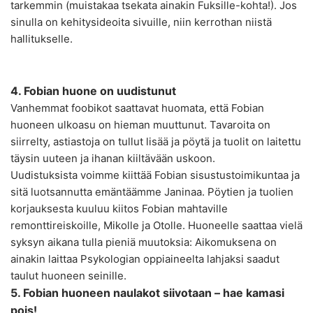
tarkemmin (muistakaa tsekata ainakin Fuksille-kohta!). Jos
sinulla on kehitysideoita sivuille, niin kerrothan niistä
hallitukselle.
4. Fobian huone on uudistunut
Vanhemmat foobikot saattavat huomata, että Fobian
huoneen ulkoasu on hieman muuttunut. Tavaroita on
siirrelty, astiastoja on tullut lisää ja pöytä ja tuolit on laitettu
täysin uuteen ja ihanan kiiltävään uskoon.
Uudistuksista voimme kiittää Fobian sisustustoimikuntaa ja
sitä luotsannutta emäntäämme Janinaa. Pöytien ja tuolien
korjauksesta kuuluu kiitos Fobian mahtaville
remonttireiskoille, Mikolle ja Otolle. Huoneelle saattaa vielä
syksyn aikana tulla pieniä muutoksia: Aikomuksena on
ainakin laittaa Psykologian oppiaineelta lahjaksi saadut
taulut huoneen seinille.
5. Fobian huoneen naulakot siivotaan – hae kamasi
pois!