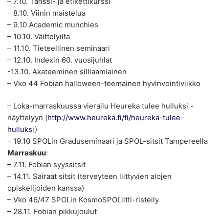
– 7.10. Tanssi- ja etikettikurssi
– 8.10. Viinin maistelua
– 9.10 Academic munchies
– 10.10. Väittelyilta
– 11.10. Tieteellinen seminaari
– 12.10. Indexin 60. vuosijuhlat
-13.10. Akateeminen silliaamiainen
– Vko 44 Fobian halloween-teemainen hyvinvointiviikko
– Loka-marraskuussa vierailu Heureka tulee hulluksi -
näyttelyyn (
http://www.heureka.fi/fi/heureka-tulee-
hulluksi
)
– 19.10 SPOLin Graduseminaari ja SPOL-sitsit Tampereella
Marraskuu
:
– 7.11. Fobian syyssitsit
– 14.11. Sairaat sitsit (terveyteen liittyvien alojen
opiskelijoiden kanssa)
– Vko 46/47 SPOLin KosmoSPOLiitti-risteily
– 28.11. Fobian pikkujoulut