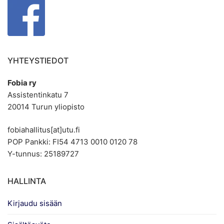
YHTEYSTIEDOT
Fobia ry
Assistentinkatu 7
20014 Turun yliopisto
fobiahallitus[at]utu.fi
POP Pankki: FI54 4713 0010 0120 78
Y-tunnus: 25189727
HALLINTA
Kirjaudu sisään