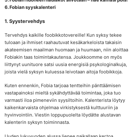
6. Fobian syyskalenteri
1. Syystervehdys
Tervehdys kaikille foobikkotovereille! Kun syksy tekee
tuloaan ja ihmiset raahautuvat kesäkarkeloista takaisin
akateemisen maailman huomaan ja huumaan, niin aloittaa
Fobiakin taas toimintakautensa. Joukkoomme on myös
liittynyt uunituore satsi uusia energisiä psykologinalkuja,
joista vielä syksyn kuluessa leivotaan aitoja foobikkoja.
Kuten ennenkin, Fobia tarjoaa tentteihin pänttäämisen
vastapainoksi mieltä sykähdyttävää toimintaa, joka tuo
varmasti iloa pimeneviin syysiltoihin. Kalenterista löytyy
kaikenkarvaista ohjelmaa virkistyksestä kulttuuriin ja
hyvinvointiin. Viestin loppupuolelta löydätte alustavan
kalenterin syksyn toiminnasta.
Uuden lukuvuoden alussa lienee paikallaan kertoa