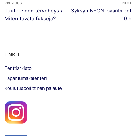
Artikkelien
PREVIOUS
NEXT
selaus
Previous
Next
Tuutoreiden tervehdys /
Syksyn NEON-baaribileet
post:
post:
Miten tavata fukseja?
19.9
LINKIT
Tenttiarkisto
Tapahtumakalenteri
Koulutuspoliittinen palaute