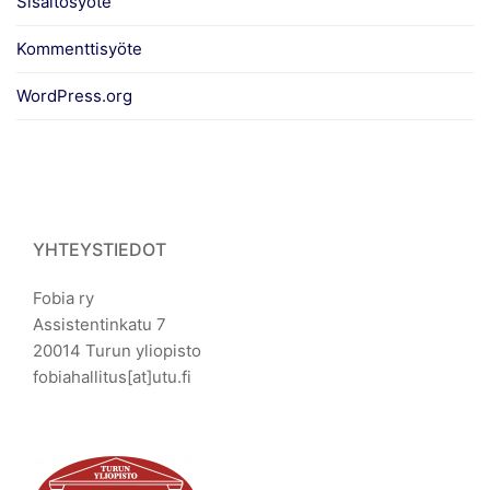
Sisältösyöte
Kommenttisyöte
WordPress.org
YHTEYSTIEDOT
Fobia ry
Assistentinkatu 7
20014 Turun yliopisto
fobiahallitus[at]utu.fi