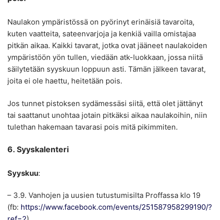
Naulakon ympäristössä on pyörinyt erinäisiä tavaroita,
kuten vaatteita, sateenvarjoja ja kenkiä vailla omistajaa
pitkän aikaa. Kaikki tavarat, jotka ovat jääneet naulakoiden
ympäristöön yön tullen, viedään atk-luokkaan, jossa niitä
säilytetään syyskuun loppuun asti. Tämän jälkeen tavarat,
joita ei ole haettu, heitetään pois.
Jos tunnet pistoksen sydämessäsi siitä, että olet jättänyt
tai saattanut unohtaa jotain pitkäksi aikaa naulakoihin, niin
tulethan hakemaan tavarasi pois mitä pikimmiten.
6. Syyskalenteri
Syyskuu
:
– 3.9. Vanhojen ja uusien tutustumisilta Proffassa klo 19
(fb:
https://www.facebook.com/events/251587958299190/?
ref=2
)