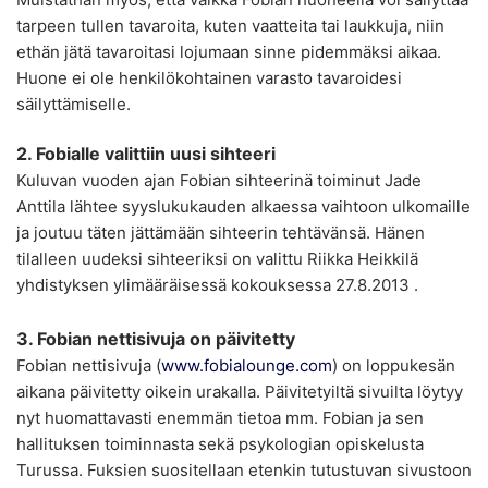
tarpeen tullen tavaroita, kuten vaatteita tai laukkuja, niin
ethän jätä tavaroitasi lojumaan sinne pidemmäksi aikaa.
Huone ei ole henkilökohtainen varasto tavaroidesi
säilyttämiselle.
2. Fobialle valittiin uusi sihteeri
Kuluvan vuoden ajan Fobian sihteerinä toiminut Jade
Anttila lähtee syyslukukauden alkaessa vaihtoon ulkomaille
ja joutuu täten jättämään sihteerin tehtävänsä. Hänen
tilalleen uudeksi sihteeriksi on valittu Riikka Heikkilä
yhdistyksen ylimääräisessä kokouksessa 27.8.2013 .
3. Fobian nettisivuja on päivitetty
Fobian nettisivuja (
www.fobialounge.com
) on loppukesän
aikana päivitetty oikein urakalla. Päivitetyiltä sivuilta löytyy
nyt huomattavasti enemmän tietoa mm. Fobian ja sen
hallituksen toiminnasta sekä psykologian opiskelusta
Turussa. Fuksien suositellaan etenkin tutustuvan sivustoon