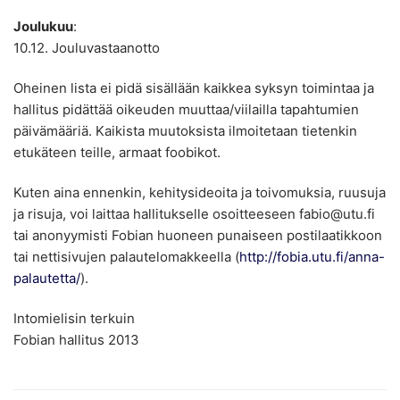
Joulukuu
:
10.12. Jouluvastaanotto
Oheinen lista ei pidä sisällään kaikkea syksyn toimintaa ja
hallitus pidättää oikeuden muuttaa/viilailla tapahtumien
päivämääriä. Kaikista muutoksista ilmoitetaan tietenkin
etukäteen teille, armaat foobikot.
Kuten aina ennenkin, kehitysideoita ja toivomuksia, ruusuja
ja risuja, voi laittaa hallitukselle osoitteeseen fabio@utu.fi
tai anonyymisti Fobian huoneen punaiseen postilaatikkoon
tai nettisivujen palautelomakkeella (
http://fobia.utu.fi/anna-
palautetta/
).
Intomielisin terkuin
Fobian hallitus 2013