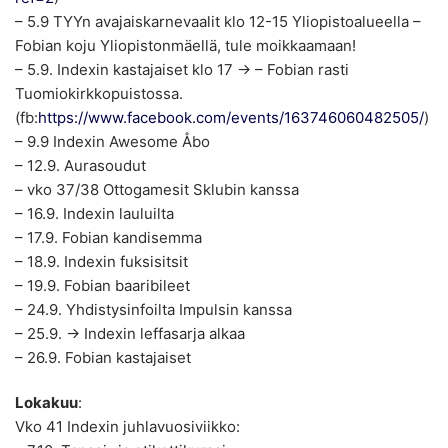
– 5.9 TYYn avajaiskarnevaalit klo 12-15 Yliopistoalueella –
Fobian koju Yliopistonmäellä, tule moikkaamaan!
– 5.9. Indexin kastajaiset klo 17 -> – Fobian rasti
Tuomiokirkkopuistossa.
(fb:
https://www.facebook.com/events/163746060482505/
)
– 9.9 Indexin Awesome Åbo
– 12.9. Aurasoudut
– vko 37/38 Ottogamesit Sklubin kanssa
– 16.9. Indexin lauluilta
– 17.9. Fobian kandisemma
– 18.9. Indexin fuksisitsit
– 19.9. Fobian baaribileet
– 24.9. Yhdistysinfoilta Impulsin kanssa
– 25.9. -> Indexin leffasarja alkaa
– 26.9. Fobian kastajaiset
Lokakuu
:
Vko 41 Indexin juhlavuosiviikko: