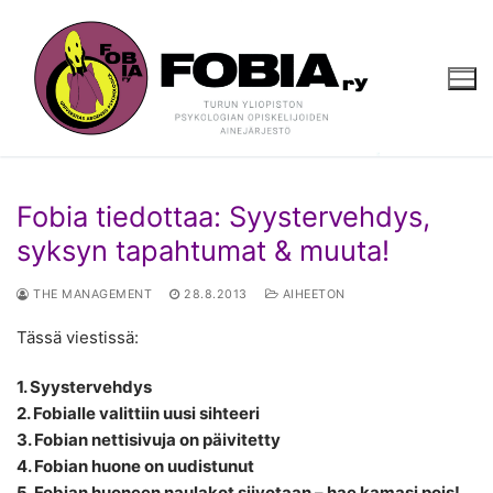
Hyppää
sisältöön
Fobia tiedottaa: Syystervehdys,
syksyn tapahtumat & muuta!
THE MANAGEMENT
28.8.2013
AIHEETON
Tässä viestissä:
1. Syystervehdys
2. Fobialle valittiin uusi sihteeri
3. Fobian nettisivuja on päivitetty
4. Fobian huone on uudistunut
5. Fobian huoneen naulakot siivotaan – hae kamasi pois!