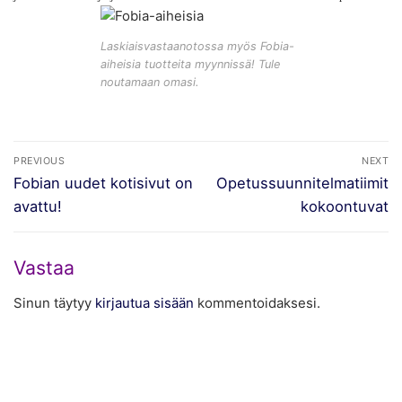
Laskiaisvastaanotossa myös Fobia-
aiheisia tuotteita myynnissä! Tule
noutamaan omasi.
Artikkelien
PREVIOUS
NEXT
selaus
Previous
Next
Fobian uudet kotisivut on
Opetussuunnitelmatiimit
post:
post:
avattu!
kokoontuvat
Vastaa
Sinun täytyy
kirjautua sisään
kommentoidaksesi.