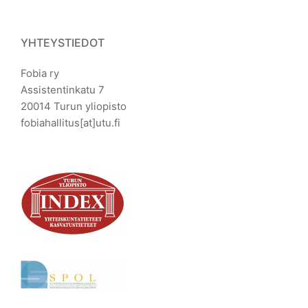
YHTEYSTIEDOT
Fobia ry
Assistentinkatu 7
20014 Turun yliopisto
fobiahallitus[at]utu.fi