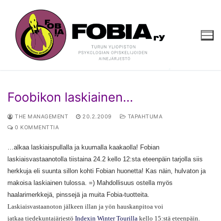
Hyppää
sisältöön
Foobikon laskiainen…
THE MANAGEMENT
20.2.2009
TAPAHTUMA
0 KOMMENTTIA
…alkaa laskiaispullalla ja kuumalla kaakaolla! Fobian
laskiaisvastaanotolla tiistaina 24.2 kello 12:sta eteenpäin tarjolla siis
herkkuja eli suunta sillon kohti Fobian huonetta! Kas näin, hulvaton ja
makoisa laskiainen tulossa. =) Mahdollisuus ostella myös
haalarimerkkejä, pinssejä ja muita Fobia-tuotteita.
Laskiaisvastaanoton jälkeen illan ja yön hauskanpitoa voi
jatkaa tiedekuntajärjestö
Indexin Winter Tourilla
kello 15:stä eteenpäin.