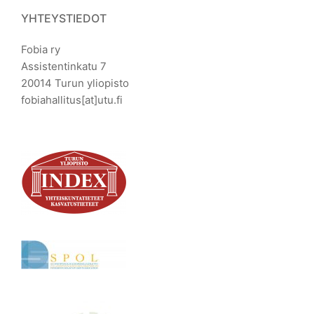
YHTEYSTIEDOT
Fobia ry
Assistentinkatu 7
20014 Turun yliopisto
fobiahallitus[at]utu.fi