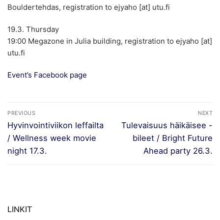
Bouldertehdas, registration to ejyaho [at] utu.fi
19.3. Thursday
19:00 Megazone in Julia building, registration to ejyaho [at]
utu.fi
Event’s Facebook page
Artikkelien
PREVIOUS
NEXT
selaus
Previous
Next
Hyvinvointiviikon leffailta
Tulevaisuus häikäisee -
post:
post:
/ Wellness week movie
bileet / Bright Future
night 17.3.
Ahead party 26.3.
LINKIT