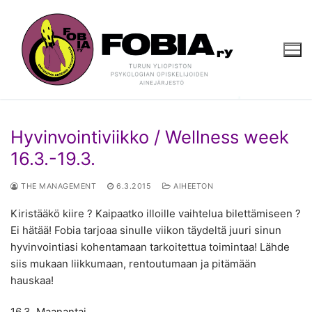
Hyppää
sisältöön
Hyvinvointiviikko / Wellness week
16.3.-19.3.
THE MANAGEMENT
6.3.2015
AIHEETON
Kiristääkö kiire ? Kaipaatko illoille vaihtelua bilettämiseen ?
Ei hätää! Fobia tarjoaa sinulle viikon täydeltä juuri sinun
hyvinvointiasi kohentamaan tarkoitettua toimintaa! Lähde
siis mukaan liikkumaan, rentoutumaan ja pitämään
hauskaa!
16.3. Maanantai