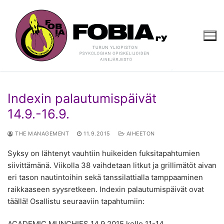
Hyppää
sisältöön
Indexin palautumispäivät
14.9.-16.9.
THE MANAGEMENT
11.9.2015
AIHEETON
Syksy on lähtenyt vauhtiin huikeiden fuksitapahtumien
siivittämänä. Viikolla 38 vaihdetaan litkut ja grillimätöt aivan
eri tason nautintoihin sekä tanssilattialla tamppaaminen
raikkaaseen syysretkeen. Indexin palautumispäivät ovat
täällä! Osallistu seuraaviin tapahtumiin:
ACADEMIC MUNCHIES 14.9.2015 kello 11-14