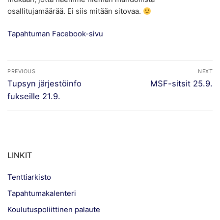
osallitujamäärää. Ei siis mitään sitovaa.
Tapahtuman Facebook-sivu
Artikkelien
PREVIOUS
NEXT
selaus
Previous
Next
Tupsyn järjestöinfo
MSF-sitsit 25.9.
post:
post:
fukseille 21.9.
LINKIT
Tenttiarkisto
Tapahtumakalenteri
Koulutuspoliittinen palaute