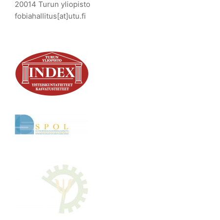
20014 Turun yliopisto
fobiahallitus[at]utu.fi