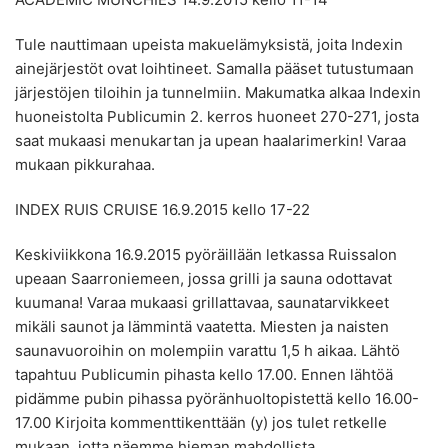
Tule nauttimaan upeista makuelämyksistä, joita Indexin
ainejärjestöt ovat loihtineet. Samalla pääset tutustumaan
järjestöjen tiloihin ja tunnelmiin. Makumatka alkaa Indexin
huoneistolta Publicumin 2. kerros huoneet 270-271, josta
saat mukaasi menukartan ja upean haalarimerkin! Varaa
mukaan pikkurahaa.
INDEX RUIS CRUISE 16.9.2015 kello 17-22
Keskiviikkona 16.9.2015 pyöräillään letkassa Ruissalon
upeaan Saarroniemeen, jossa grilli ja sauna odottavat
kuumana! Varaa mukaasi grillattavaa, saunatarvikkeet
mikäli saunot ja lämmintä vaatetta. Miesten ja naisten
saunavuoroihin on molempiin varattu 1,5 h aikaa. Lähtö
tapahtuu Publicumin pihasta kello 17.00. Ennen lähtöä
pidämme pubin pihassa pyöränhuoltopistettä kello 16.00-
17.00 Kirjoita kommenttikenttään (y) jos tulet retkelle
mukaan, jotta näemme hieman mahdollista