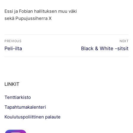
Essi ja Fobian hallituksen muu väki
sekä Pupujussiherra X
Artikkelien
PREVIOUS
NEXT
selaus
Previous
Next
Peli-ilta
Black & White -sitsit
post:
post:
LINKIT
Tenttiarkisto
Tapahtumakalenteri
Koulutuspoliittinen palaute