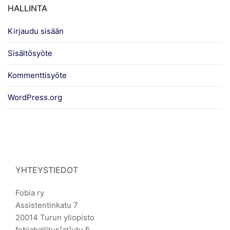
HALLINTA
Kirjaudu sisään
Sisältösyöte
Kommenttisyöte
WordPress.org
YHTEYSTIEDOT
Fobia ry
Assistentinkatu 7
20014 Turun yliopisto
fobiahallitus[at]utu.fi