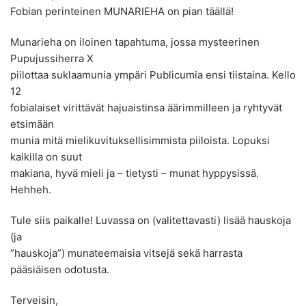
Fobian perinteinen MUNARIEHA on pian täällä!
Munarieha on iloinen tapahtuma, jossa mysteerinen
Pupujussiherra X
piilottaa suklaamunia ympäri Publicumia ensi tiistaina. Kello
12
fobialaiset virittävät hajuaistinsa äärimmilleen ja ryhtyvät
etsimään
munia mitä mielikuvituksellisimmista piiloista. Lopuksi
kaikilla on suut
makiana, hyvä mieli ja – tietysti – munat hyppysissä.
Hehheh.
Tule siis paikalle! Luvassa on (valitettavasti) lisää hauskoja
(ja
”hauskoja”) munateemaisia vitsejä sekä harrasta
pääsiäisen odotusta.
Terveisin,