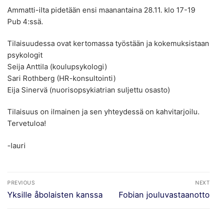
Ammatti-ilta pidetään ensi maanantaina 28.11. klo 17-19
Pub 4:ssä.
Tilaisuudessa ovat kertomassa työstään ja kokemuksistaan
psykologit
Seija Anttila (koulupsykologi)
Sari Rothberg (HR-konsultointi)
Eija Sinervä (nuorisopsykiatrian suljettu osasto)
Tilaisuus on ilmainen ja sen yhteydessä on kahvitarjoilu.
Tervetuloa!
-lauri
Artikkelien
PREVIOUS
NEXT
selaus
Previous
Next
Yksille åbolaisten kanssa
Fobian jouluvastaanotto
post:
post: