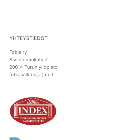
YHTEYSTIEDOT
Fobia ry
Assistentinkatu 7
20014 Turun yliopisto
fobiahallitus[at]utu.fi