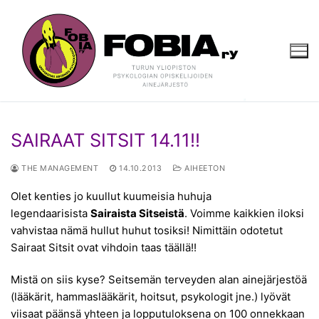
Hyppää
sisältöön
SAIRAAT SITSIT 14.11!!
THE MANAGEMENT
14.10.2013
AIHEETON
Olet kenties jo kuullut kuumeisia huhuja
legendaarisista
Sairaista Sitseistä
. Voimme kaikkien iloksi
vahvistaa nämä hullut huhut tosiksi! Nimittäin odotetut
Sairaat Sitsit ovat vihdoin taas täällä!!
Mistä on siis kyse? Seitsemän terveyden alan ainejärjestöä
(lääkärit, hammaslääkärit, hoitsut, psykologit jne.) lyövät
viisaat päänsä yhteen ja lopputuloksena on 100 onnekkaan