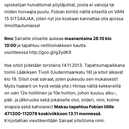
opiskelijan hulvattomat pöytäjuhlat, joista ei vaivoja tai
niiden hoivaajia puutu. Fobian kiintiö näillä sitseillä on VAIN
15 SITSAAJAA, joten nyt jos koskaan kannattaa olla ajoissa
ilmoittautumassa!
Ilmo
Sairaille sitseille aukeaa
maanantaina 28.10 klo
10:00
ja tapahtuu nettilomakkeen kautta
osoitteessa
http://goo.gl/g3ydK9
Itse sitsit pidetään torstaina 14.11.2013. Tapahtumapaikkana
toimii Lääkiksen Tivoli (Uudenmaankatu 16) ja sitsit alkavat
klo 19. Sitsit ovat sairaat, joten pukeudu sen mukaisesti!
Myös haalarit on hyvä vetää ylle:) Hintaa näillä kekkereillä
on vain 12e holillinen ja 10e holiton, johon kuuluu alku-,
pää- ja jälkiruoka sekä jokaiselle olut, siideri, viini, kolme
snapsia sekä kahviavec!
Maksu tapahtuu Fobian tilille
471300-112078 keskiviikkoon 13.11 mennessä
.
Kirjoitathan viestikenttään Sairaat sitsit/oma nimi.