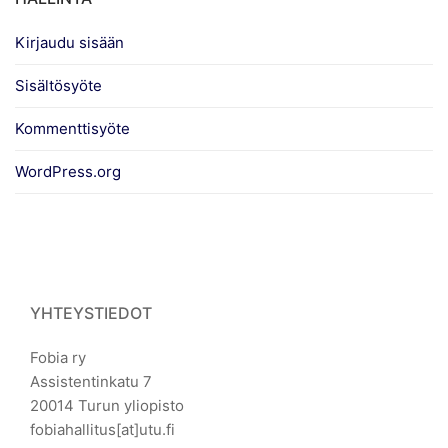
Kirjaudu sisään
Sisältösyöte
Kommenttisyöte
WordPress.org
YHTEYSTIEDOT
Fobia ry
Assistentinkatu 7
20014 Turun yliopisto
fobiahallitus[at]utu.fi