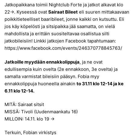
Jatkopaikkana toimii Nightclub Forte ja jatkot alkavat klo
22->. Kyseessä ovat
Sairaat Bileet
eli suuren mittakaavaan
poikkitieteelliset baaribileet, jonne kaikki on kutsuttu. Eli
jos käy köpelösti ja sitsipaikka jää saamatta, on vielä
mahdollista ja erittäin suositeltavaa osallistua silti
jatkobileisiin! Linkki jatkojen Facebook tapahtumaan:
https://www.facebook.com/events/246370778845763/
Jatkoille myydään ennakkolippuja
, ja ne ovat
edullisempia kuin ovelta (2e ennakkoon, 3e ovelta) ja
samalla varmistat bileisiin pääsyn. Fobia myy
ennakkolippuja huoneella ainakin
to 31.11 klo 12-14 ja ke
6.11 klo 12-14.
MITÄ: Sairaat sitsit
MISSÄ: Tivoli (Uudenmaankatu 16)
MILLOIN: 14.11. klo 19 ->
Terkuin, Fobian virkistys