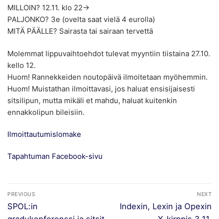
MILLOIN? 12.11. klo 22→
PALJONKO? 3e (ovelta saat vielä 4 eurolla)
MITÄ PÄÄLLE? Sairasta tai sairaan tervettä
Molemmat lippuvaihtoehdot tulevat myyntiin tiistaina 27.10.
kello 12.
Huom! Rannekkeiden noutopäivä ilmoitetaan myöhemmin.
Huom! Muistathan ilmoittavasi, jos haluat ensisijaisesti
sitsilipun, mutta mikäli et mahdu, haluat kuitenkin
ennakkolipun bileisiin.
Ilmoittautumislomake
Tapahtuman Facebook-sivu
Artikkelien
PREVIOUS
NEXT
selaus
Previous
Next
SPOL:in
Indexin, Lexin ja Opexin
post:
post:
gradukonferenssi ja sitsit
X-kirppis 3.11.