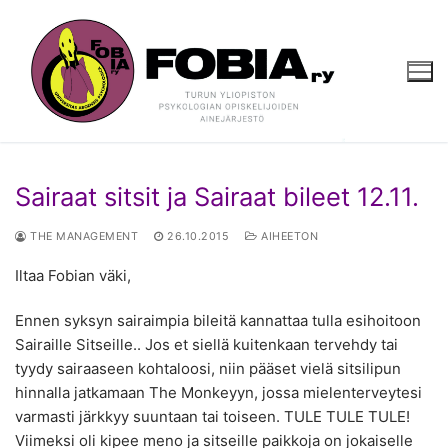
Hyppää
sisältöön
Sairaat sitsit ja Sairaat bileet 12.11.
THE MANAGEMENT
26.10.2015
AIHEETON
Iltaa Fobian väki,
Ennen syksyn sairaimpia bileitä kannattaa tulla esihoitoon
Sairaille Sitseille.. Jos et siellä kuitenkaan tervehdy tai
tyydy sairaaseen kohtaloosi, niin pääset vielä sitsilipun
hinnalla jatkamaan The Monkeyyn, jossa mielenterveytesi
varmasti järkkyy suuntaan tai toiseen. TULE TULE TULE!
Viimeksi oli kipee meno ja sitseille paikkoja on jokaiselle