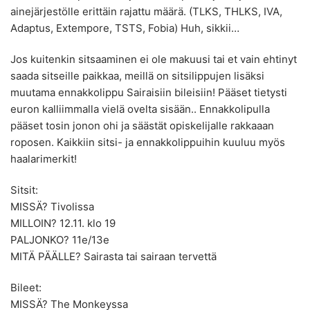
ainejärjestölle erittäin rajattu määrä. (TLKS, THLKS, IVA,
Adaptus, Extempore, TSTS, Fobia) Huh, sikkii…
Jos kuitenkin sitsaaminen ei ole makuusi tai et vain ehtinyt
saada sitseille paikkaa, meillä on sitsilippujen lisäksi
muutama ennakkolippu Sairaisiin bileisiin! Pääset tietysti
euron kalliimmalla vielä ovelta sisään.. Ennakkolipulla
pääset tosin jonon ohi ja säästät opiskelijalle rakkaaan
roposen. Kaikkiin sitsi- ja ennakkolippuihin kuuluu myös
haalarimerkit!
Sitsit:
MISSÄ? Tivolissa
MILLOIN? 12.11. klo 19
PALJONKO? 11e/13e
MITÄ PÄÄLLE? Sairasta tai sairaan tervettä
Bileet:
MISSÄ? The Monkeyssa