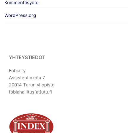
Kommenttisyöte
WordPress.org
YHTEYSTIEDOT
Fobia ry
Assistentinkatu 7
20014 Turun yliopisto
fobiahallitus[at]utu.fi