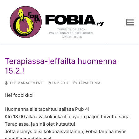
Hyppää
sisältöön
Terapiassa-leffailta huomenna
15.2.!
THE MANAGEMENT
14.2.2011
TAPAHTUMA
Hei foobikko!
Huomenna siis tapahtuu salissa Pub 4!
Klo 18.00 alkaa valkokankaalla pyöriä paljon toivottu sarja,
Terapiassa, ja sinä olet kutsuttu!
Jotta elämys olisi kokonaisvaltainen, Fobia tarjoaa myös
pientä naposteltavaa!