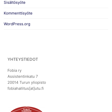
Sisältösyöte
Kommenttisyöte
WordPress.org
YHTEYSTIEDOT
Fobia ry
Assistentinkatu 7
20014 Turun yliopisto
fobiahallitus[at]utu.fi