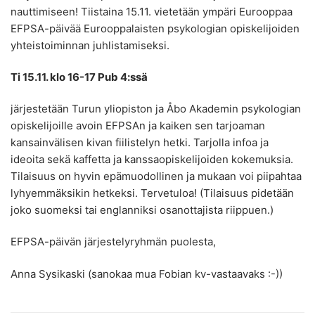
nauttimiseen! Tiistaina 15.11. vietetään ympäri Eurooppaa
EFPSA-päivää Eurooppalaisten psykologian opiskelijoiden
yhteistoiminnan juhlistamiseksi.
Ti 15.11. klo 16-17 Pub 4:ssä
järjestetään Turun yliopiston ja Åbo Akademin psykologian
opiskelijoille avoin EFPSAn ja kaiken sen tarjoaman
kansainvälisen kivan fiilistelyn hetki. Tarjolla infoa ja
ideoita sekä kaffetta ja kanssaopiskelijoiden kokemuksia.
Tilaisuus on hyvin epämuodollinen ja mukaan voi piipahtaa
lyhyemmäksikin hetkeksi. Tervetuloa! (Tilaisuus pidetään
joko suomeksi tai englanniksi osanottajista riippuen.)
EFPSA-päivän järjestelyryhmän puolesta,
Anna Sysikaski (sanokaa mua Fobian kv-vastaavaks :-))