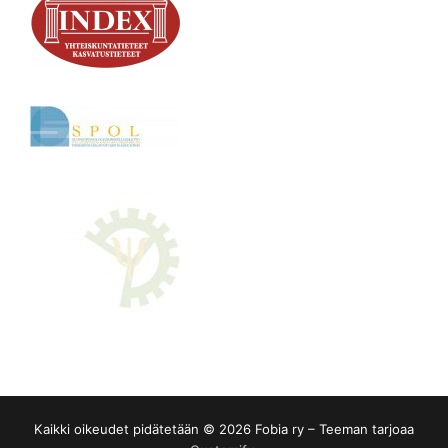
Kaikki oikeudet pidätetään © 2026 Fobia ry – Teeman tarjoaa