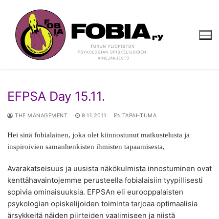
Hyppää
sisältöön
EFPSA Day 15.11.
THE MANAGEMENT
9.11.2011
TAPAHTUMA
Hei sinä fobialainen, joka olet kiinnostunut matkustelusta ja
inspiroivien samanhenkisten ihmisten tapaamisesta,
Avarakatseisuus ja uusista näkökulmista innostuminen ovat
kenttähavaintojemme perusteella fobialaisiin tyypillisesti
sopivia ominaisuuksia. EFPSAn eli eurooppalaisten
psykologian opiskelijoiden toiminta tarjoaa optimaalisia
ärsykkeitä näiden piirteiden vaalimiseen ja niistä