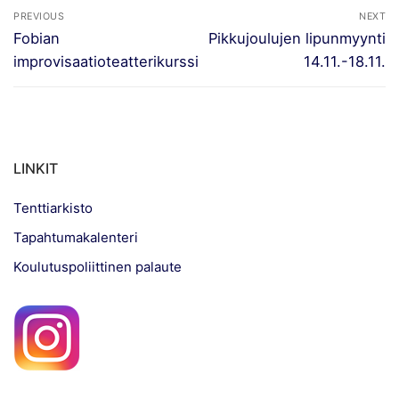
Artikkelien
PREVIOUS
NEXT
selaus
Previous
Next
Fobian
Pikkujoulujen lipunmyynti
post:
post:
improvisaatioteatterikurssi
14.11.-18.11.
LINKIT
Tenttiarkisto
Tapahtumakalenteri
Koulutuspoliittinen palaute