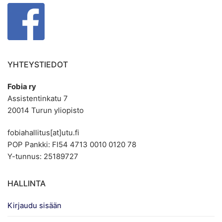
YHTEYSTIEDOT
Fobia ry
Assistentinkatu 7
20014 Turun yliopisto
fobiahallitus[at]utu.fi
POP Pankki: FI54 4713 0010 0120 78
Y-tunnus: 25189727
HALLINTA
Kirjaudu sisään