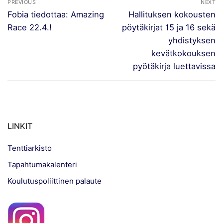
PREVIOUS
NEXT
selaus
Previous
Next
Fobia tiedottaa: Amazing
Hallituksen kokousten
post:
post:
Race 22.4.!
pöytäkirjat 15 ja 16 sekä
yhdistyksen
kevätkokouksen
pyötäkirja luettavissa
LINKIT
Tenttiarkisto
Tapahtumakalenteri
Koulutuspoliittinen palaute