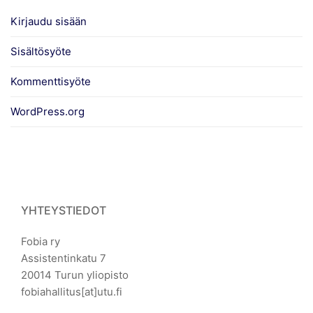
Kirjaudu sisään
Sisältösyöte
Kommenttisyöte
WordPress.org
YHTEYSTIEDOT
Fobia ry
Assistentinkatu 7
20014 Turun yliopisto
fobiahallitus[at]utu.fi