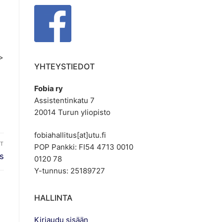
 >
YHTEYSTIEDOT
Fobia ry
Assistentinkatu 7
20014 Turun yliopisto
fobiahallitus[at]utu.fi
T
POP Pankki: FI54 4713 0010
s
0120 78
Y-tunnus: 25189727
HALLINTA
Kirjaudu sisään