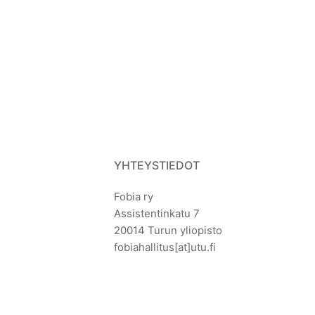
YHTEYSTIEDOT
Fobia ry
Assistentinkatu 7
20014 Turun yliopisto
fobiahallitus[at]utu.fi