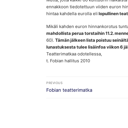
ennakkoon tiedotettuun viiden euron hi
hintaa kahdella eurolla eli
lopullinen teat
Mikäli kahden euron hinnankorotus tunt
mahdollista perua torstaihin 11.2. menn
60).
Tämän jälkeen lista poistuu seinält
lunastuksesta tulee lisäinfoa viikon 6 j
Teatterimatkaa odotellessa,
t. Fobian hallitus 2010
Artikkelien
PREVIOUS
Previous
selaus
Fobian teatterimatka
post: