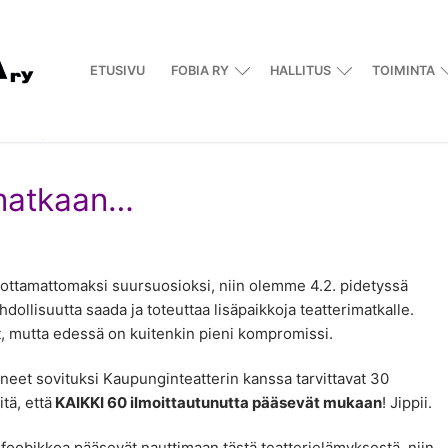
ETUSIVU
FOBIA RY
HALLITUS
TOIMINTA
imatkaan…
odottamattomaksi suursuosioksi, niin olemme 4.2. pidetyssä
ollisuutta saada ja toteuttaa lisäpaikkoja teatterimatkalle.
t, mutta edessä on kuitenkin pieni kompromissi.
eet sovituksi Kaupunginteatterin kanssa tarvittavat 30
tä, että
KAIKKI 60 ilmoittautunutta pääsevät mukaan
! Jippii.
tä foobikkoa pääsevät nauttimaan tästä teatterielämyksestä, niin