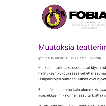
Hyppää
sisältöön
Muutoksia teatter
THE MANAGEMENT
5.2.2010
FOBIA
Koska teatterimatka osoittautui täysin 
hallituksen kokouksessa selvittäneet mahd
Lisäpaikkojen suhteen uutiset ovat hyvä
Ensinnäkin, olemme kuin olemmekin saan
lisäpaikkaa, mikä onnellisesti tarkoittaa si
Mutta, jotta kaikki 60 kulttuurin nälkäis