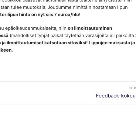
ntaan tulee muutoksia. Joudumme nimittäin nostamaan lipun
terilipun hinta on nyt siis 7 euroa/hlö
!
uu epäoikeudenmukaiselta, niin
on ilmoittautuminen
essä
(mahdolliset tyhjät paikat täytetään varasijoilta eli paikoilta
ä ja ilmoittautumiset katsotaan sitoviksi! Lippujen maksusta ja
älkeen.
NEX
Next
Feedback-kokou
post: