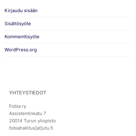
Kirjaudu sisään
Sisältösyöte
Kommenttisyöte
WordPress.org
YHTEYSTIEDOT
Fobia ry
Assistentinkatu 7
20014 Turun yliopisto
fobiahallitus[at]utu.fi