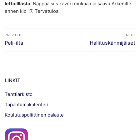
leffailllasta.
Nappaa siis kaveri mukaan ja saavu Arkenille
ennen klo 17. Tervetuloa.
Artikkelien
PREVIOUS
NEXT
selaus
Previous
Next
Peli-ilta
Hallituskähmijäiset
post:
post:
LINKIT
Tenttiarkisto
Tapahtumakalenteri
Koulutuspoliittinen palaute