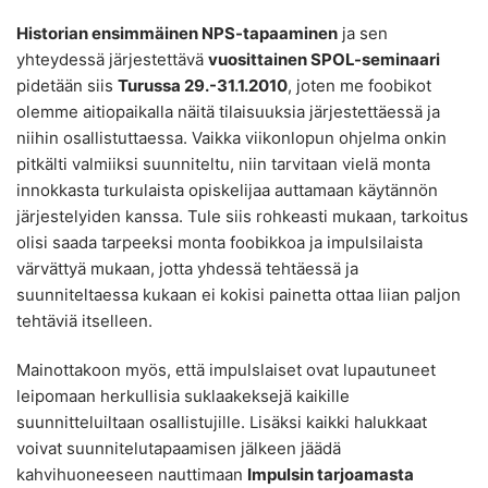
Historian ensimmäinen NPS-tapaaminen
ja sen
yhteydessä järjestettävä
vuosittainen SPOL-seminaari
pidetään siis
Turussa 29.-31.1.2010
, joten me foobikot
olemme aitiopaikalla näitä tilaisuuksia järjestettäessä ja
niihin osallistuttaessa. Vaikka viikonlopun ohjelma onkin
pitkälti valmiiksi suunniteltu, niin tarvitaan vielä monta
innokkasta turkulaista opiskelijaa auttamaan käytännön
järjestelyiden kanssa. Tule siis rohkeasti mukaan, tarkoitus
olisi saada tarpeeksi monta foobikkoa ja impulsilaista
värvättyä mukaan, jotta yhdessä tehtäessä ja
suunniteltaessa kukaan ei kokisi painetta ottaa liian paljon
tehtäviä itselleen.
Mainottakoon myös, että impulslaiset ovat lupautuneet
leipomaan herkullisia suklaakeksejä kaikille
suunnitteluiltaan osallistujille. Lisäksi kaikki halukkaat
voivat suunnitelutapaamisen jälkeen jäädä
kahvihuoneeseen nauttimaan
Impulsin tarjoamasta