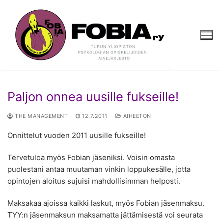
Hyppää
sisältöön
Paljon onnea uusille fukseille!
THE MANAGEMENT
12.7.2011
AIHEETON
Onnittelut vuoden 2011 uusille fukseille!
Tervetuloa myös Fobian jäseniksi. Voisin omasta
puolestani antaa muutaman vinkin loppukesälle, jotta
opintojen aloitus sujuisi mahdollisimman helposti.
Maksakaa ajoissa kaikki laskut, myös Fobian jäsenmaksu.
TYY:n jäsenmaksun maksamatta jättämisestä voi seurata