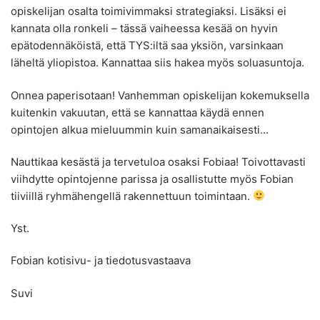
opiskelijan osalta toimivimmaksi strategiaksi. Lisäksi ei
kannata olla ronkeli – tässä vaiheessa kesää on hyvin
epätodennäköistä, että TYS:iltä saa yksiön, varsinkaan
läheltä yliopistoa. Kannattaa siis hakea myös soluasuntoja.
Onnea paperisotaan! Vanhemman opiskelijan kokemuksella
kuitenkin vakuutan, että se kannattaa käydä ennen
opintojen alkua mieluummin kuin samanaikaisesti…
Nauttikaa kesästä ja tervetuloa osaksi Fobiaa! Toivottavasti
viihdytte opintojenne parissa ja osallistutte myös Fobian
tiiviillä ryhmähengellä rakennettuun toimintaan.
Yst.
Fobian kotisivu- ja tiedotusvastaava
Suvi