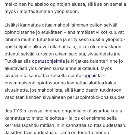
melkoinen hulabaloo opintojen alussa, sillä se on samalla
myös ilmoittautuminen yliopistoon.
Lisäksi kannattaa ottaa mahdollisimman paljon selvää
opinnoistanne jo etukäteen – ensimmäiset viikot kuluvat
lähinnä muihin tutustuessa ja erityisesti uusille yliopisto-
opiskelijoille alku voi olla hankala, jos ei ole ennakkoon
ottanut selvää kurssien alkamisajoista, sivuaineista jne.
Tutkikaa siis
opetusohjelmia
ja kirjatkaa kalenteriinne jo
alustavasti ylös omien kurssienne aikataulut. Myös
sivuaineita kannattaa katsella
opinto-oppaista
–
ensimmäisenä opintovuonna kannattaa aloittaa kaksi
sivuainetta, jos mahdollista, sillä kandidaatin tutkintoon
vaaditaan kahden sivuaineen perusopintokokonaisuudet.
Jos TYS:n kanssa ilmenee ongelmia eikä asuntoa kuulu,
kannattaa toimistolle soittaa – ja jos ei ensimmäisellä
kerralla tapahdu mitään, niin kannattaa soittaa uudestaan.
Ja sitten taas uudestaan. Tämä on todettu monen