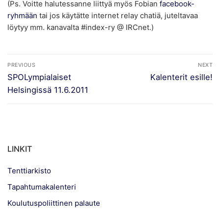
(Ps. Voitte halutessanne liittyä myös Fobian
facebook-
ryhmään
tai jos käytätte internet relay chatiä, juteltavaa
löytyy mm. kanavalta #index-ry @ IRCnet.)
Artikkelien
PREVIOUS
NEXT
selaus
Previous
Next
SPOLympialaiset
Kalenterit esille!
post:
post:
Helsingissä 11.6.2011
LINKIT
Tenttiarkisto
Tapahtumakalenteri
Koulutuspoliittinen palaute