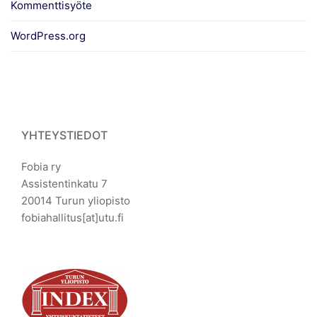
Kommenttisyöte
WordPress.org
YHTEYSTIEDOT
Fobia ry
Assistentinkatu 7
20014 Turun yliopisto
fobiahallitus[at]utu.fi