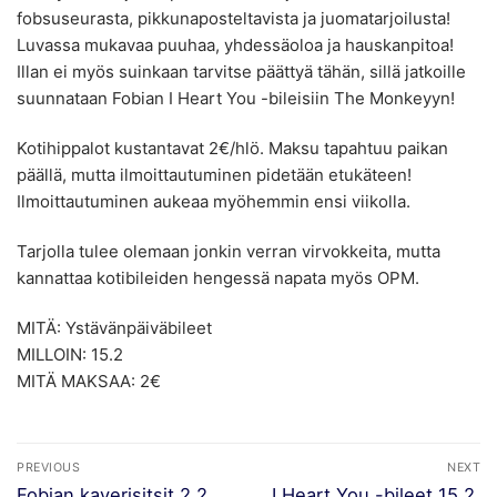
fobsuseurasta, pikkunaposteltavista ja juomatarjoilusta!
Luvassa mukavaa puuhaa, yhdessäoloa ja hauskanpitoa!
Illan ei myös suinkaan tarvitse päättyä tähän, sillä jatkoille
suunnataan Fobian I Heart You -bileisiin The Monkeyyn!
Kotihippalot kustantavat 2€/hlö. Maksu tapahtuu paikan
päällä, mutta ilmoittautuminen pide
tään etukäteen!
Ilmoittautuminen aukeaa myöhemmin ensi viikolla.
Tarjolla tulee olemaan jonkin verran virvokkeita, mutta
kannattaa kotibileiden hengessä napata myös OPM.
MITÄ: Ystävänpäiväbileet
MILLOIN: 15.2
MITÄ MAKSAA: 2€
Artikkelien
PREVIOUS
NEXT
selaus
Previous
Next
Fobian kaverisitsit 2.2.
I Heart You -bileet 15.2.