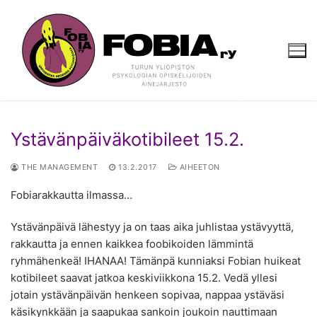
Hyppää
sisältöön
Ystävänpäiväkotibileet 15.2.
THE MANAGEMENT
13.2.2017
AIHEETON
Fobiarakkautta ilmassa…
Ystävänpäivä lähestyy ja on taas aika juhlistaa ystävyyttä,
rakkautta ja ennen kaikkea foobikoiden lämmintä
ryhmähenkeä! IHANAA! Tämänpä kunniaksi Fobian huikeat
kotibileet saavat jatkoa keskiviikkona 15.2. Vedä yllesi
jotain ystävänpäivän henkeen sopivaa, nappaa ystäväsi
käsikynkkään ja saapukaa sankoin joukoin nauttimaan